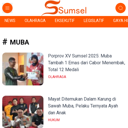
NEWS
OLAHRAGA
EKSEKUTIF
LEGISLATIF
GAYA H
MUBA
Porprov XV Sumsel 2025: Muba
Tambah 1 Emas dari Cabor Menembak,
Total 12 Medali
OLAHRAGA
Mayat Ditemukan Dalam Karung di
Sawah Muba, Pelaku Ternyata Ayah
dan Anak
HUKUM