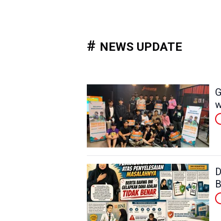
NEWS UPDATE
G
w
D
B