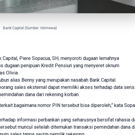
Bank Capital (Sumber: Istimewa)
 Capital
,
Piere Sopacua
, SH, menyoroti dugaan lemahnya
us dugaan penipuan Kredit Pensiun yang menyeret oknum
as Olivia.
ubun
alias Benny yang merupakan nasabah Bank Capital.
ang sales eksternal dapat memiliki akses terhadap data sensi
emindahan dana dari rekening korban.
 terkait bagaimana nomor PIN tersebut bisa diperoleh,” kata Sopa
rhadap informasi perbankan yang seharusnya bersifat rahasia d
n tersebut muncul setelah ditemukan transaksi pemindahan dana d
num sales tanpa seizin pemilik rekening.