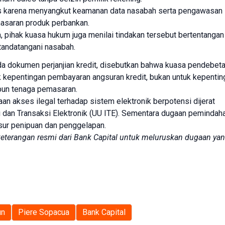
rius karena menyangkut keamanan data nasabah serta pengawasan
masaran produk perbankan.
, pihak kuasa hukum juga menilai tindakan tersebut bertentangan
itandatangani nasabah.
a dokumen perjanjian kredit, disebutkan bahwa kuasa pendebet
k kepentingan pembayaran angsuran kredit, bukan untuk kepentin
upun tenaga pemasaran.
n akses ilegal terhadap sistem elektronik berpotensi dijerat
an Transaksi Elektronik (UU ITE). Sementara dugaan pemindah
sur penipuan dan penggelapan.
 keterangan resmi dari Bank Capital untuk meluruskan dugaan ya
un
Piere Sopacua
Bank Capital