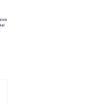
esia
kal