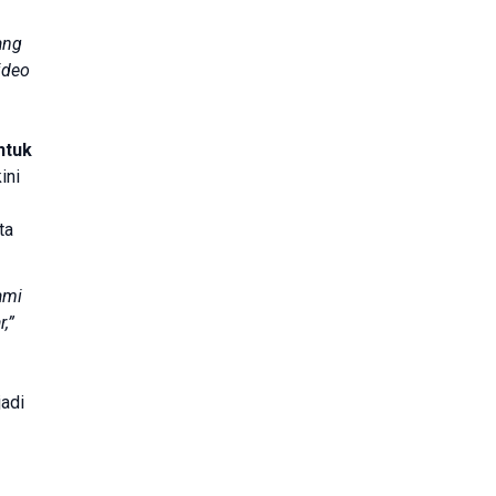
ang
ideo
ntuk
ini
ta
ami
,”
jadi