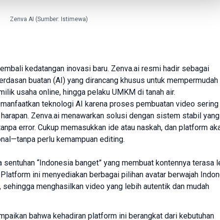
Zenva AI (Sumber: Istimewa)
 kembali kedatangan inovasi baru.
Zenva
.ai resmi hadir sebagai
erdasan buatan (AI) yang dirancang khusus untuk mempermudah
ilik usaha online, hingga pelaku UMKM di tanah air.
manfaatkan teknologi AI karena proses pembuatan video sering
ai harapan. Zenva.ai menawarkan solusi dengan sistem stabil yang
anpa error. Cukup memasukkan ide atau naskah, dan platform ak
onal—tanpa perlu kemampuan editing.
a sentuhan “Indonesia banget” yang membuat kontennya terasa l
 Platform ini menyediakan berbagai pilihan avatar berwajah Indo
l, sehingga menghasilkan video yang lebih autentik dan mudah
mpaikan bahwa kehadiran platform ini berangkat dari kebutuhan