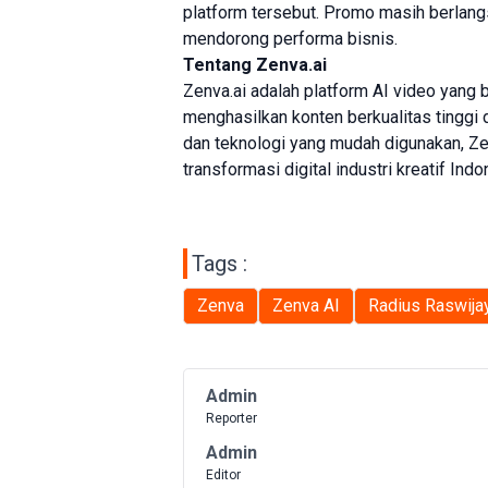
platform tersebut. Promo masih berlan
mendorong performa bisnis.
Tentang Zenva.ai
Zenva.ai adalah platform AI video yang
menghasilkan konten berkualitas tinggi d
dan teknologi yang mudah digunakan, Ze
transformasi digital industri kreatif Indo
Tags :
Zenva
Zenva AI
Radius Raswija
Admin
Reporter
Admin
Editor