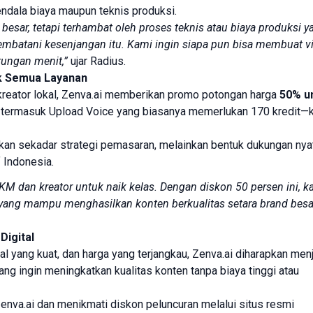
ndala biaya maupun teknis produksi.
esar, tetapi terhambat oleh proses teknis atau biaya produksi y
njembatani kesenjangan itu. Kami ingin siapa pun bisa membuat v
tungan menit,”
ujar Radius.
k Semua Layanan
eator lokal, Zenva.ai memberikan promo potongan harga
50% u
—termasuk Upload Voice yang biasanya memerlukan 170 kredit—k
kan sekadar strategi pemasaran, melainkan bentuk dukungan nya
 Indonesia.
 dan kreator untuk naik kelas. Dengan diskon 50 persen ini, k
yang mampu menghasilkan konten berkualitas setara brand besar
Digital
kal yang kuat, dan harga yang terjangkau, Zenva.ai diharapkan men
yang ingin meningkatkan kualitas konten tanpa biaya tinggi atau
enva.ai dan menikmati diskon peluncuran melalui situs resmi