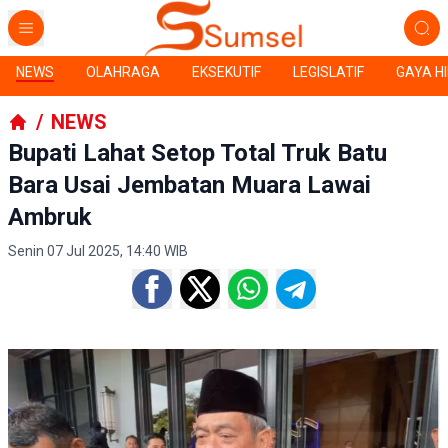
NEWS
OLAHRAGA
EKSEKUTIF
LEGISLATIF
GAYA H
/
NEWS
Bupati Lahat Setop Total Truk Batu
Bara Usai Jembatan Muara Lawai
Ambruk
Senin 07 Jul 2025, 14:40 WIB