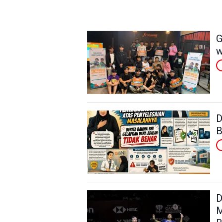
G
w
D
B
D
M