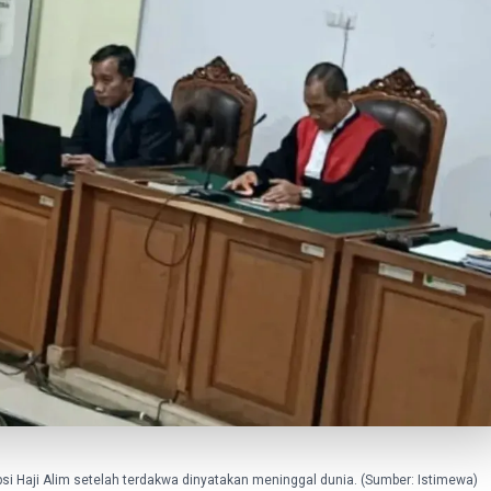
i Haji Alim setelah terdakwa dinyatakan meninggal dunia. (Sumber: Istimewa)