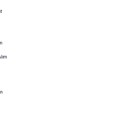
t
um
Alim
an