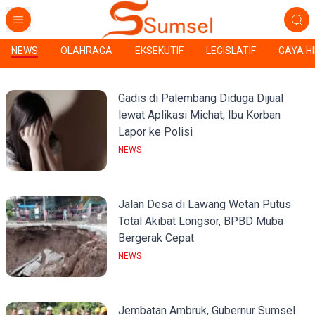
NEWS
OLAHRAGA
EKSEKUTIF
LEGISLATIF
GAYA H
Gadis di Palembang Diduga Dijual
lewat Aplikasi Michat, Ibu Korban
Lapor ke Polisi
NEWS
Jalan Desa di Lawang Wetan Putus
Total Akibat Longsor, BPBD Muba
Bergerak Cepat
NEWS
Jembatan Ambruk, Gubernur Sumsel