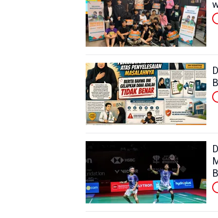
w
D
B
D
M
B