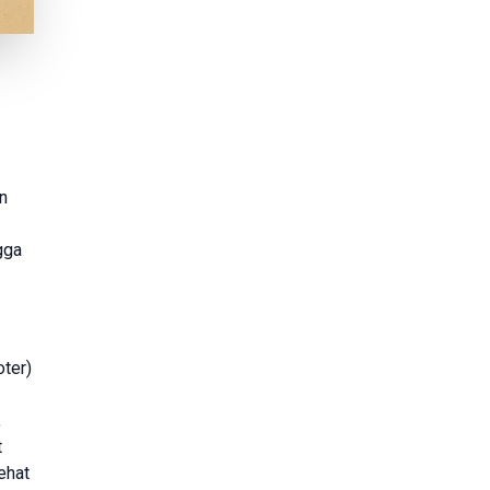
n
gga
ter)
,
t
ehat