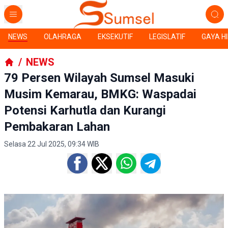
NEWS
OLAHRAGA
EKSEKUTIF
LEGISLATIF
GAYA H
/
NEWS
79 Persen Wilayah Sumsel Masuki
Musim Kemarau, BMKG: Waspadai
Potensi Karhutla dan Kurangi
Pembakaran Lahan
Selasa 22 Jul 2025, 09:34 WIB