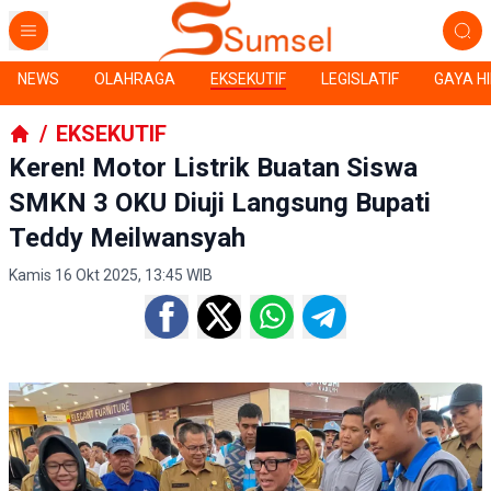
NEWS
OLAHRAGA
EKSEKUTIF
LEGISLATIF
GAYA H
/
EKSEKUTIF
Keren! Motor Listrik Buatan Siswa
SMKN 3 OKU Diuji Langsung Bupati
Teddy Meilwansyah
Kamis 16 Okt 2025, 13:45 WIB