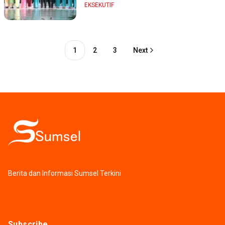
EKSEKUTIF
1
2
3
Next
Berita dan Informasi Sumsel Terkini
Subscribe