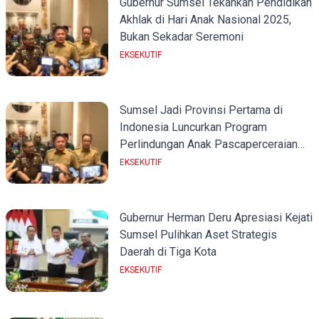
Gubernur Sumsel Tekankan Pendidikan
Akhlak di Hari Anak Nasional 2025,
Bukan Sekadar Seremoni
EKSEKUTIF
Sumsel Jadi Provinsi Pertama di
Indonesia Luncurkan Program
Perlindungan Anak Pascaperceraian
dan Pencegahan Perkawinan Dini
EKSEKUTIF
Gubernur Herman Deru Apresiasi Kejati
Sumsel Pulihkan Aset Strategis
Daerah di Tiga Kota
EKSEKUTIF